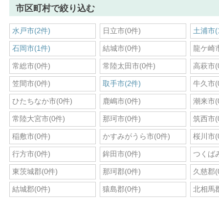
市区町村で絞り込む
水戸市(2件)
日立市(0件)
土浦市(
石岡市(1件)
結城市(0件)
龍ケ崎市
常総市(0件)
常陸太田市(0件)
高萩市(
笠間市(0件)
取手市(2件)
牛久市(
ひたちなか市(0件)
鹿嶋市(0件)
潮来市(
常陸大宮市(0件)
那珂市(0件)
筑西市(
稲敷市(0件)
かすみがうら市(0件)
桜川市(
行方市(0件)
鉾田市(0件)
つくばみ
東茨城郡(0件)
那珂郡(0件)
久慈郡(
結城郡(0件)
猿島郡(0件)
北相馬郡