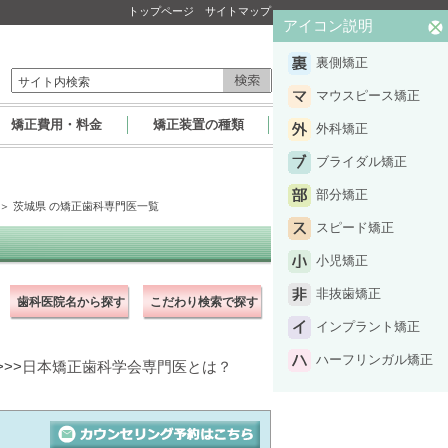
トップページ
サイトマップ
アイコン説明
裏側矯正
マウスピース矯正
矯正費用・料金
矯正装置の種類
外科矯正
ブライダル矯正
部分矯正
＞ 茨城県 の矯正歯科専門医一覧
スピード矯正
小児矯正
非抜歯矯正
歯科医院名から探す
こだわり検索で探す
インプラント矯正
ハーフリンガル矯正
>>
日本矯正歯科学会専門医とは？