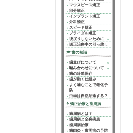
マウスピース矯正
部分矯正
インプラント矯正
外科矯正
スピード矯正
ブライダル矯正
後戻りしないために
矯正治療中の引っ越し
歯の知識
歯並びについて
噛み合わせについて
歯の冷凍保存
歯が動く仕組み
よく噛むことで老化予
防
虫歯は自然治癒する？
矯正治療と歯周病
歯周病とは？
歯周病と全身疾患
歯周病治療
歯肉炎・歯周病の予防