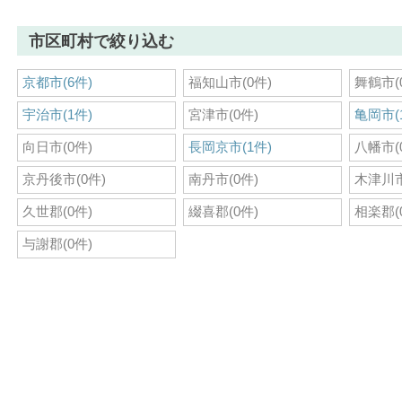
市区町村で絞り込む
京都市(6件)
福知山市(0件)
舞鶴市(
宇治市(1件)
宮津市(0件)
亀岡市(
向日市(0件)
長岡京市(1件)
八幡市(
京丹後市(0件)
南丹市(0件)
木津川市
久世郡(0件)
綴喜郡(0件)
相楽郡(
与謝郡(0件)