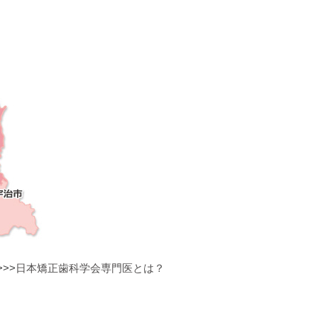
>>
日本矯正歯科学会専門医とは？