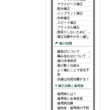
マウスピース矯正
部分矯正
インプラント矯正
外科矯正
スピード矯正
ブライダル矯正
後戻りしないために
矯正治療中の引っ越し
歯の知識
歯並びについて
噛み合わせについて
歯の冷凍保存
歯が動く仕組み
よく噛むことで老化予
防
虫歯は自然治癒する？
矯正治療と歯周病
歯周病とは？
歯周病と全身疾患
歯周病治療
歯肉炎・歯周病の予防