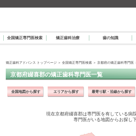
全国矯正専門医検索
矯正歯科治療
歯の知識
矯正歯科アドバンス トップページ
＞
全国矯正専門医検索
＞
京都府の矯正歯科専門医
京都府綴喜郡の矯正歯科専門医一覧
全国地図から探す
エリアから探す
最寄り駅・沿線から探す
現在京都府綴喜郡は専門医を有している病
専門医がいる地図からお探し