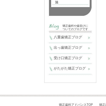
法
矯正歯科や歯並びに
ついてのブログです
八重歯矯正ブログ
出っ歯矯正ブログ
受け口矯正ブログ
がたがた矯正ブログ
矯正歯科アドバンスTOP
矯正