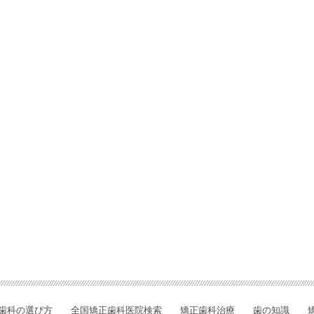
歯科の選び方
全国矯正歯科医院検索
矯正歯科治療
歯の知識