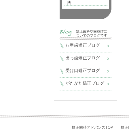
法
矯正歯科や歯並びに
ついてのブログです
八重歯矯正ブログ
出っ歯矯正ブログ
受け口矯正ブログ
がたがた矯正ブログ
矯正歯科アドバンスTOP
矯正