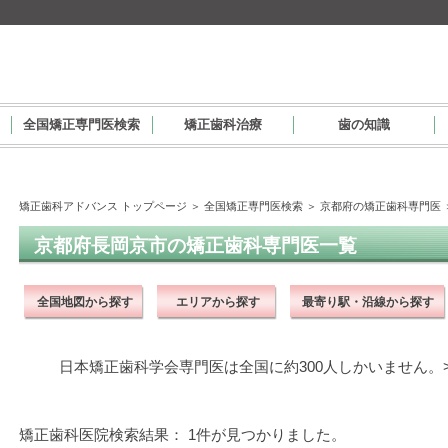
全国矯正専門医検索
矯正歯科治療
歯の知識
矯正歯科アドバンス トップページ
＞
全国矯正専門医検索
＞
京都府の矯正歯科専門医
京都府長岡京市の矯正歯科専門医一覧
全国地図から探す
エリアから探す
最寄り駅・沿線から探す
日本矯正歯科学会専門医は全国に約300人しかいません。>
矯正歯科医院検索結果： 1件が見つかりました。