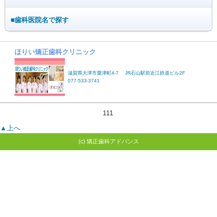
■歯科医院名で探す
ほりい矯正歯科クリニック
滋賀県大津市粟津町4-7 JR石山駅前近江鉄道ビル2F
077-533-3741
111
▲上へ
(c) 矯正歯科アドバンス