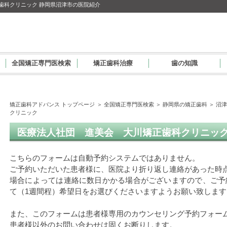
歯科クリニック 静岡県沼津市の医院紹介
全国矯正専門医検索
矯正歯科治療
歯の知識
矯正歯科アドバンス トップページ
＞
全国矯正専門医検索
＞
静岡県の矯正歯科
＞
沼
クリニック
医療法人社団 進美会 大川矯正歯科クリニッ
ム
こちらのフォームは自動予約システムではありません。
ご予約いただいた患者様に、医院より折り返し連絡があった時
場合によっては連絡に数日かかる場合がございますので、ご予
て（1週間程）希望日をお選びくださいますようお願い致します
また、このフォームは患者様専用のカウンセリング予約フォー
患者様以外のお問い合わせは固くお断りします。