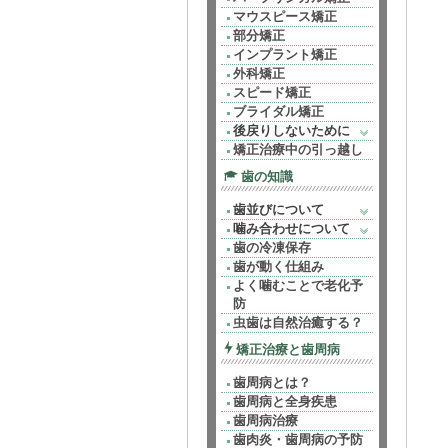
マウスピース矯正
部分矯正
インプラント矯正
外科矯正
スピード矯正
ブライダル矯正
後戻りしないために
矯正治療中の引っ越し
歯の知識
歯並びについて
噛み合わせについて
歯の冷凍保存
歯が動く仕組み
よく噛むことで老化予
防
虫歯は自然治癒する？
矯正治療と歯周病
歯周病とは？
歯周病と全身疾患
歯周病治療
歯肉炎・歯周病の予防