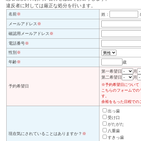
違反者に対しては厳正な処分を行います。
名前
※
姓：
メールアドレス
※
確認用メールアドレス
※
電話番号
※
性別
※
年齢
※
歳
第一希望日
月
第二希望日
月
※予約希望日について
予約希望日
こちらのフォームでの
す。
余裕をもった日程での
出っ歯
受け口
がたがた
八重歯
現在気にされていることはありますか？
※
すきっ歯