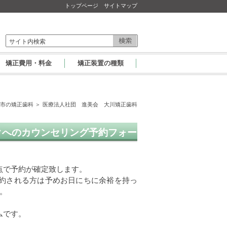
トップページ
サイトマップ
矯正費用・料金
矯正装置の種類
津市の矯正歯科
＞ 医療法人社団 進美会 大川矯正歯科
クへのカウンセリング予約フォー
点で予約が確定致します。
約される方は予めお日にちに余裕を持っ
。
ムです。