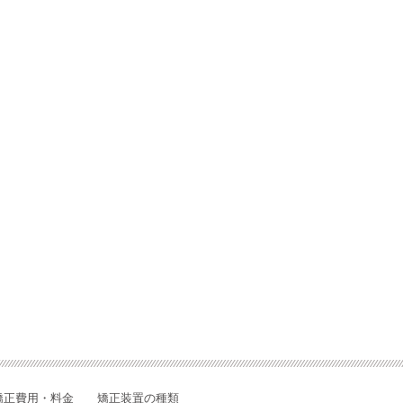
矯正費用・料金
矯正装置の種類