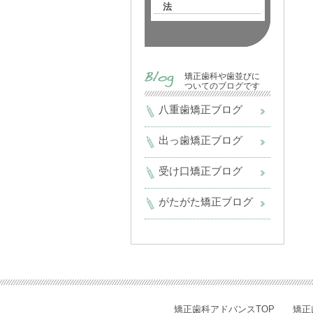
法
矯正歯科や歯並びに
ついてのブログです
八重歯矯正ブログ
出っ歯矯正ブログ
受け口矯正ブログ
がたがた矯正ブログ
矯正歯科アドバンスTOP
矯正