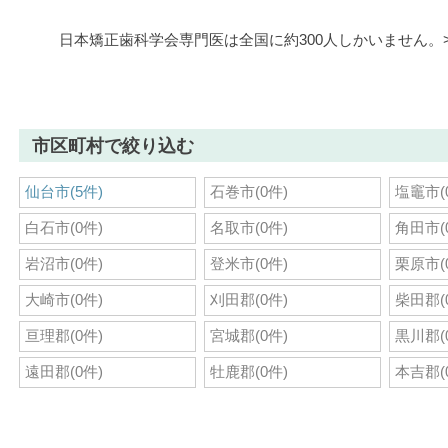
日本矯正歯科学会専門医は全国に約300人しかいません。>
市区町村で絞り込む
仙台市(5件)
石巻市(0件)
塩竈市(
白石市(0件)
名取市(0件)
角田市(
岩沼市(0件)
登米市(0件)
栗原市(
大崎市(0件)
刈田郡(0件)
柴田郡(
亘理郡(0件)
宮城郡(0件)
黒川郡(
遠田郡(0件)
牡鹿郡(0件)
本吉郡(