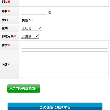
TEL
※
年齢
※
歳
性別
職業
都道府県
※
住所
※
内容
※
この医院に相談する