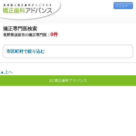
メニュー
矯正専門医検索
0件
長野県須坂市の矯正専門医：
市区町村で絞り込む
▲上へ
(c) 矯正歯科アドバンス